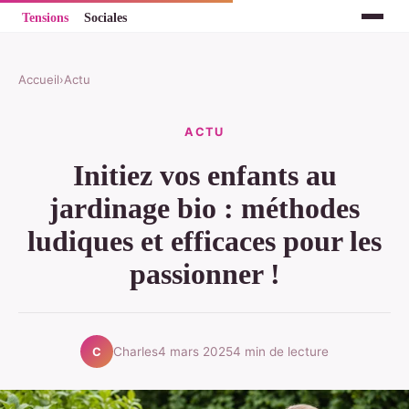
Accueil
›
Actu
ACTU
Initiez vos enfants au
jardinage bio : méthodes
ludiques et efficaces pour les
passionner !
Charles
4 mars 2025
4 min de lecture
C