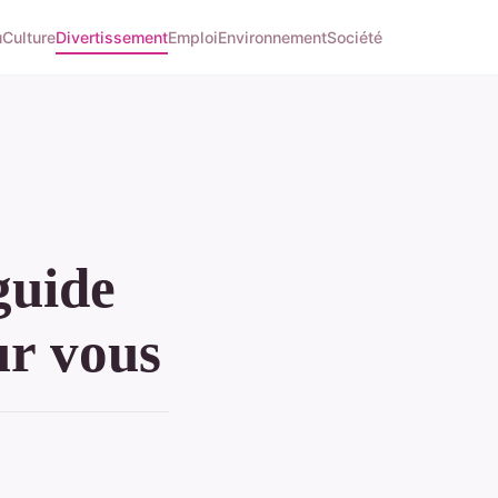
u
Culture
Divertissement
Emploi
Environnement
Société
guide
ur vous