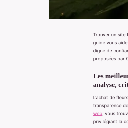
Trouver un site 
guide vous aide 
digne de confia
proposées par G
Les meilleur
analyse, cri
L’achat de fleur
transparence des
web
, vous trou
privilégiant la 