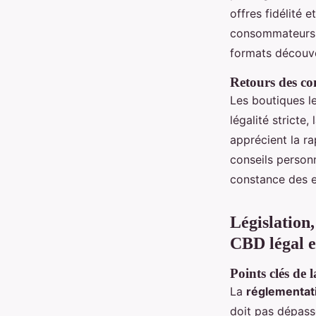
offres fidélité 
consommateurs de
formats découve
Retours des co
Les boutiques l
légalité stricte,
apprécient la rap
conseils personn
constance des e
Législation,
CBD légal e
Points clés de 
La
réglementat
doit pas dépas