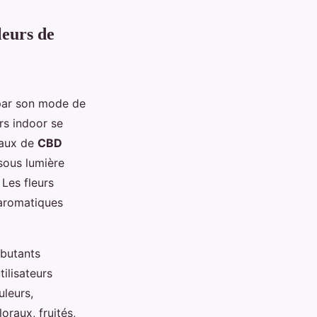
leurs de
 par son mode de
urs indoor se
taux de
CBD
 sous lumière
 Les fleurs
 aromatiques
ébutants
ilisateurs
uleurs,
oraux, fruités,