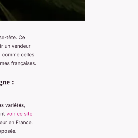
se-tête. Ce
sir un vendeur
s, comme celles
rmes françaises.
gne :
es variétés,
ant
voir ce site
eur en France,
roposés.