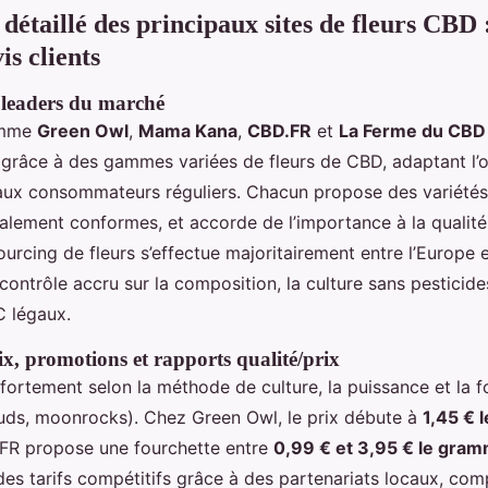
étaillé des principaux sites de fleurs CBD :
is clients
leaders du marché
omme
Green Owl
,
Mama Kana
,
CBD.FR
et
La Ferme du CBD
 grâce à des gammes variées de fleurs de CBD, adaptant l’o
aux consommateurs réguliers. Chacun propose des variété
galement conformes, et accorde de l’importance à la qualité, 
sourcing de fleurs s’effectue majoritairement entre l’Europe e
contrôle accru sur la composition, la culture sans pesticides
 légaux.
ix, promotions et rapports qualité/prix
 fortement selon la méthode de culture, la puissance et la 
 buds, moonrocks). Chez Green Owl, le prix débute à
1,45 € 
FR propose une fourchette entre
0,99 € et 3,95 € le gra
 des tarifs compétitifs grâce à des partenariats locaux, com