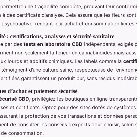
permettre une traçabilité complète, prouvant leur conformi
e à des certificats d’analyse. Cela assure que les fleurs so
psychoactive, rendant leur achat et consommation licites sur
é : certifications, analyses et sécurité sanitaire
se par des
tests en laboratoire CBD
indépendants, exigés p
rifient non seulement la teneur en cannabinoïdes mais aussi
aux lourds et additifs chimiques. Les labels comme la
certif
témoignent d’une culture saine, respectueuse de l’environ
ertifiées garantissent un produit pur, sans résidus indésirab
es d’achat et paiement sécurisé
sécurisé CBD
, privilégiez les boutiques en ligne transparent
yses et certificats. Optez pour des sites dotés de système
assurant la protection de vos transactions et données person
ent de consulter les conseils d’experts pour choisir, selon 
e de consommation.