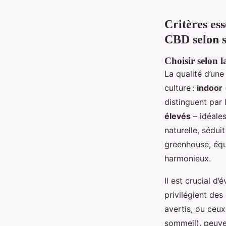
Critères ess
CBD selon s
Choisir selon l
La qualité d’un
culture :
indoor
distinguent par
élevés
– idéales
naturelle, sédui
greenhouse, équi
harmonieux.
Il est crucial d’
privilégient des
avertis, ou ceux
sommeil), peuven