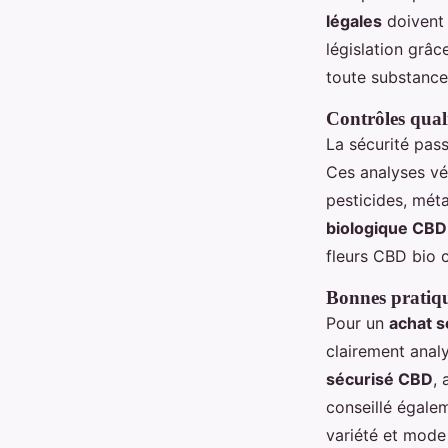
légales
doivent 
législation grâc
toute substance 
Contrôles qualit
La sécurité pas
Ces analyses vé
pesticides, mét
biologique CBD
fleurs CBD bio c
Bonnes pratiqu
Pour un
achat 
clairement anal
sécurisé CBD
, 
conseillé égalem
variété et mod