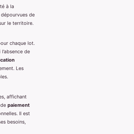
té à la
nt dépourvues de
 le territoire.
our chaque lot.
 l’absence de
ication
nement. Les
les.
es, affichant
s de
paiement
nelles. Il est
ses besoins,