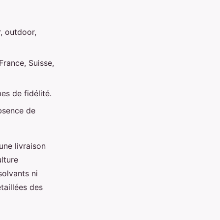
, outdoor,
France, Suisse,
s de fidélité.
absence de
une livraison
ulture
olvants ni
taillées des