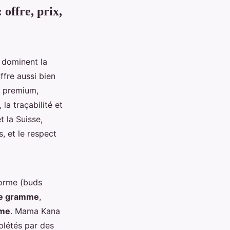
 offre, prix,
dominent la
ffre aussi bien
s premium,
la traçabilité et
t la Suisse,
, et le respect
forme (buds
le gramme
,
mme
. Mama Kana
plétés par des