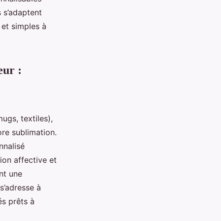
s s’adaptent
 et simples à
eur :
gs, textiles),
ore sublimation.
nnalisé
on affective et
nt une
 s’adresse à
s prêts à