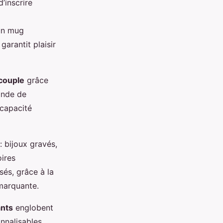
’inscrire
 un mug
, garantit plaisir
 couple
grâce
ande de
 capacité
: bijoux gravés,
oires
és, grâce à la
 marquante.
ants
englobent
onnalisables