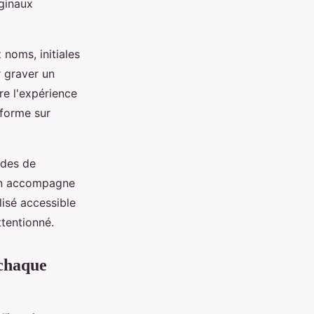
ginaux
 noms, initiales
r graver un
re l'expérience
 forme sur
odes de
ion accompagne
isé accessible
ttentionné.
 chaque