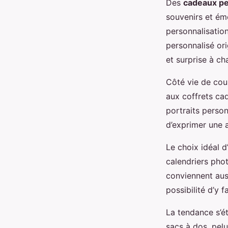
Des
cadeaux pe
souvenirs et émo
personnalisation
personnalisé or
et surprise à cha
Côté vie de coup
aux coffrets ca
portraits person
d’exprimer une 
Le choix idéal d
calendriers pho
conviennent aus
possibilité d’y 
La tendance s’ét
sacs à dos, pelu