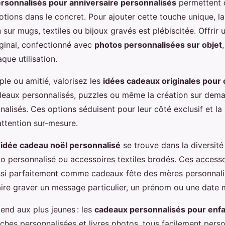
rsonnalisés pour anniversaire personnalisés
permettent d
tions dans le concret. Pour ajouter cette touche unique, la
 sur mugs, textiles ou bijoux gravés est plébiscitée. Offrir
iginal, confectionné avec
photos personnalisées sur objet
que utilisation.
le ou amitié, valorisez les
idées cadeaux originales pour
deaux personnalisés, puzzles ou même la création sur dem
nalisés. Ces options séduisent pour leur côté exclusif et la
attention sur-mesure.
’
idée cadeau noël personnalisé
se trouve dans la diversité 
to personnalisé ou accessoires textiles brodés. Ces access
si parfaitement comme cadeaux fête des mères personnalis
faire graver un message particulier, un prénom ou une date
end aux plus jeunes : les
cadeaux personnalisés pour enf
ches personnalisées et livres photos, tous facilement pers