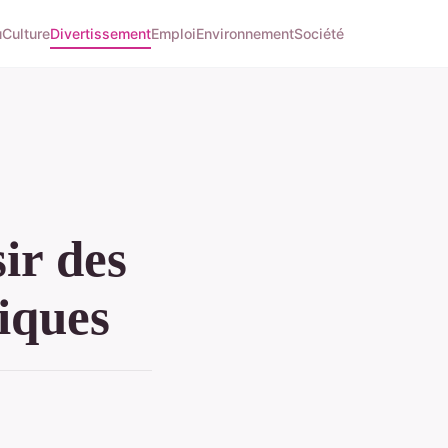
u
Culture
Divertissement
Emploi
Environnement
Société
ir des
iques