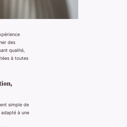
expérience
ner des
ant qualité,
ptées à toutes
tion,
ient simple de
t adapté à une