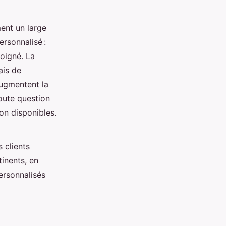
ent un large
rsonnalisé :
soigné. La
ais de
augmentent la
toute question
on disponibles.
 clients
inents, en
ersonnalisés